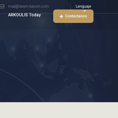
mail@latam-liaison.com
Lenguaje
ARKOULIS Today
Contáctanos