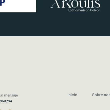
Inicio
Sobre no
 un mensaje
6968204